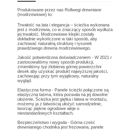
Produkowane przez nas Rollwegi drewniane
(modrzewiowe) to:
Trwałość na lata i elegancja – ścieżka wykonana
jest z modrzewia, co w znaczący sposób wydłuża
jej trwałość. Modrzewiowe klepki zostały
dokładnie wykończone w taki sposób, aby
zachować naturalną strukturę i rysunek
prawdziwego drewna modrzewiowego.
Jakość potwierdzona doświadczeniem - W 2021 r
zastosowaliśmy nowy sposób produkcji,
zmieniliśmy typ żłobienia górnej powierzchni
desek aby uzyskać produkt najwyższej jakości,
zachowując przy tym wyjątkowy, naturalny
wygląd.
Elastyczna forma - Panele ścieżki połączone są
elastyczna taśma, która pozwala na jej dowolne
ułożenie. Ścieżka jest giętka i łatwa w montażu,
możemy ja z łatwością ułożyć samodzielnie,
tworząc piękne ogrodowe aleje o
niestandardowych kształtach.
Bezpieczeństwo i wygoda - Górna cześć
drewnianego chodnika jest frezowana, panele