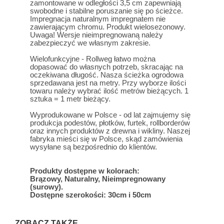
zamontowane w odległości 3,5 cm zapewniają
swobodne i stabilne poruszanie się po ścieżce.
Impregnacja naturalnym impregnatem nie
zawierającym chromu. Produkt wielosezonowy.
Uwaga! Wersje nieimpregnowaną należy
zabezpieczyć we własnym zakresie.
Wielofunkcyjne - Rollweg łatwo można
dopasować do własnych potrzeb, skracając na
oczekiwana długość. Nasza ścieżka ogrodowa
sprzedawana jest na metry. Przy wyborze ilości
towaru należy wybrać ilość metrów bieżących. 1
sztuka = 1 metr bieżący.
Wyprodukowane w Polsce - od lat zajmujemy się
produkcja podestów, płotków, furtek, rollborderów
oraz innych produktów z drewna i wikliny. Naszej
fabryka mieści się w Polsce, skąd zamówienia
wysyłane są bezpośrednio do klientów.
Produkty dostępne w kolorach:
Brązowy, Naturalny, Nieimpregnowany
(surowy).
Dostępne szerokości: 30cm i 50cm
ZOBACZ TAKŻE