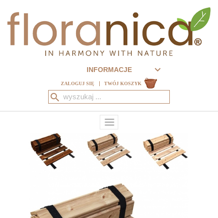

INFORMACJE
ZALOGUJ SIĘ
TWÓJ KOSZYK
search