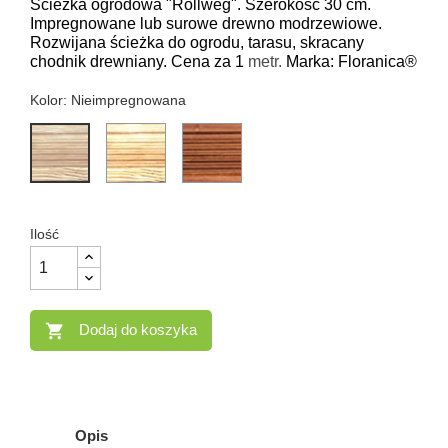
Ścieżka ogrodowa "Rollweg". Szerokość 30 cm.
Impregnowane lub surowe drewno modrzewiowe.
Rozwijana ścieżka do ogrodu, tarasu, skracany
chodnik drewniany. Cena za 1
metr.
Marka: Floranica®
Kolor: Nieimpregnowana
Naturalny
Brązowy
Nieimpregnowana
Ilość
Dodaj do koszyka

Opis